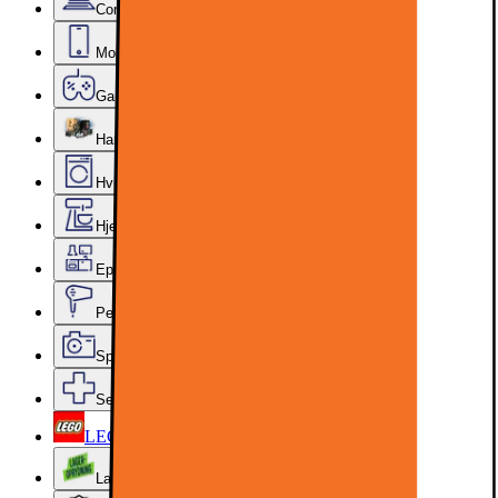
Computer & Kontor
Mobil, Tablet & Smartwatch
Gaming
Hardware
Hvidevarer
Hjem, Rengøring & Køkkenudstyr
Epoq køkken & bryggers
Personlig pleje, Skønhed & Velvære
Sport, Fritid & Hobby
Services & tilbehør
LEGO
Lageroprydning