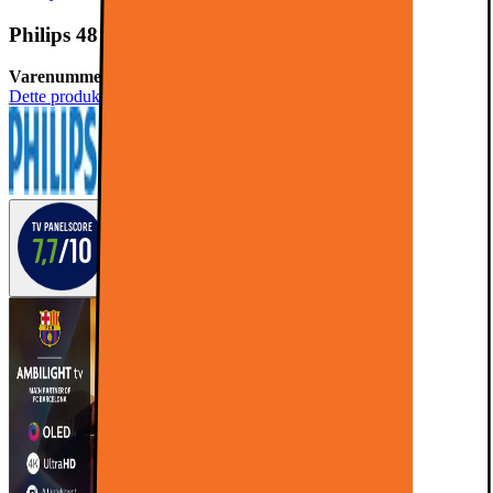
Philips 48" OLED760 4K OLED Smart TV (2025)
Varenummer:
914125
Dette produkt er blevet bedømt til 4.7 ud af 5 stjerner.
4.7
158
TV PANELSCORE
7,7
/10