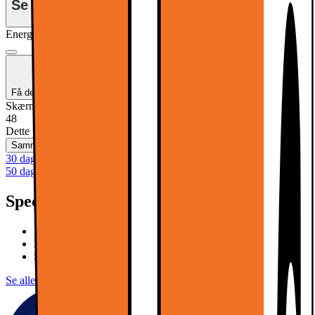
Se månedspris ved delbetaling.
Energimærkning
Produktdatablad
Få den bedste lyd til dit nye TV!
Skærmstørrelse (tommer)
:
48
48
Dette produkt er ikke tilgængeligt
Sammenlign
Gem
30 dages returret
50 dages returret som klubmedlem
Specifikationer
120Hz, 4x HDMI, eArc
P5 AI Engine, Dolby Vision
Smart TITAN OS, Ambilight
Se alle specifikationer