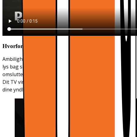
Hvorfor vælge et Ambilight-TV?
Ambilight-
TV'er er de eneste TV'er med
indbygget
LED-
lys bag skærmen, der reagerer på det, du ser, og som
omslutter dig i en glorie af farverigt lys. Det ændrer alt:
Dit TV virker større, og du vil blive trukket dybere ind i
dine yndlingsprogrammer, -film og -spil.