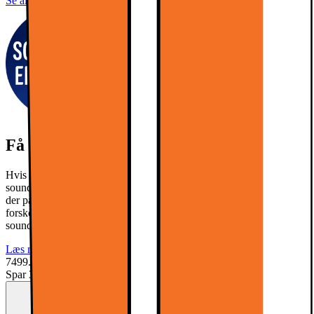
Se alle specifikationer
Få den bedste lyd til dit nye TV!
Hvis du ønsker at opgradere din TV-oplevelse, så kan du tilkøbe en
soundbar til dit TV. Klik på linket herunder og se, hvilken soundbar
der passer bedst til dig. Du kan også se vores soundbars i 3
forskellige klasser alt efter, hvor meget du ønsker at bruge din
soundbar til dit TV.
Læs mere
7499.-
Spar 3500
Førpris: 10999.-