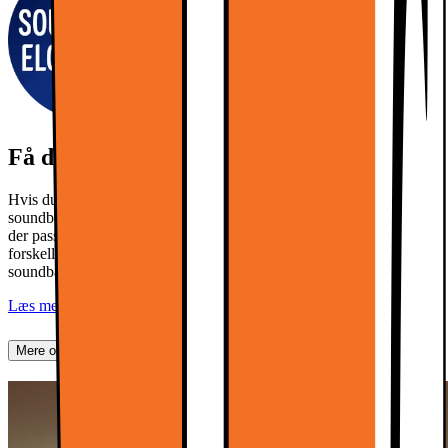
Få den bedste lyd til dit nye TV!
Hvis du ønsker at opgradere din TV-oplevelse, så kan du tilkøbe en
soundbar til dit TV. Klik på linket herunder og se, hvilken soundbar
der passer bedst til dig. Du kan også se vores soundbars i 3
forskellige klasser alt efter, hvor meget du ønsker at bruge din
soundbar til dit TV.
Læs mere
Mere om produktet