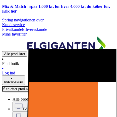
Mix & Match - spar 1.000 kr. for hver 4.000 kr. du køber for.
Klik
her
Spring navigationen over
Kundeservice
Privatkunde
Erhvervskunde
Mine favoritter
Alle produkter
Find butik
Log ind
Indkøbskurv
Alle produkter
TV, Lyd & Smart Home