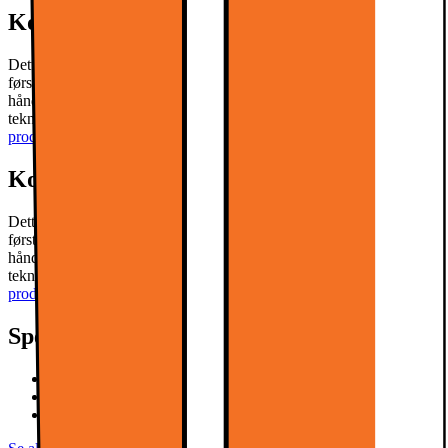
Kort om produktet
Dette Philips 48" OLED760 4K OLED Smart TV tilbyder
førsteklasses videokvalitet og en verden af underholdning lige ved
hånden. P5 AI Intelligent Picture Engine med HDR, OLED-
teknologi og Ambilight giver en fordybende oplevelse.
Læs mere om
produktet
Kort om produktet
Dette Philips 48" OLED760 4K OLED Smart TV tilbyder
førsteklasses videokvalitet og en verden af underholdning lige ved
hånden. P5 AI Intelligent Picture Engine med HDR, OLED-
teknologi og Ambilight giver en fordybende oplevelse.
Læs mere om
produktet
Specifikationer
120Hz, 4x HDMI, eArc
P5 AI Engine, Dolby Vision
Smart TITAN OS, Ambilight