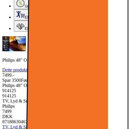
Ugens tilbud - og andre gode priser
Elgigantens Kundeklub
Elgiganten Erhverv
Philips 48" OLED760 4K OLED Smart TV (2025)
Dette produkt er blevet bedømt til 4.7 ud af 5 stjerner.
4.7
158
7499.-
Spar 3500
Førpris: 10999.-
Philips 48" OLED760 4K OLED Smart TV (2025)
914125
914125
TV, Lyd & Smart Home, TV & Tilbehør, TV
Philips
7499
DKK
8718863046753
TV, Lyd & Smart Home
TV & Tilbehør
TV