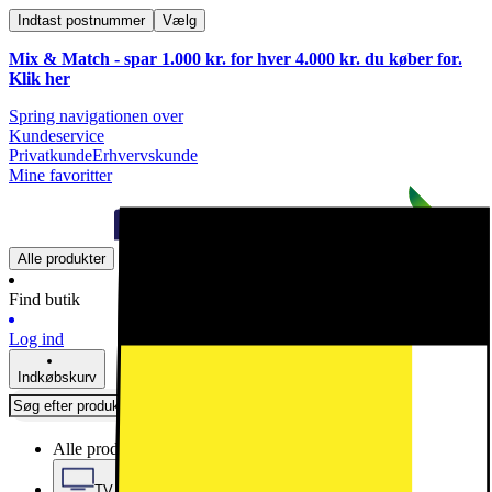
Indtast postnummer
Vælg
Mix & Match - spar 1.000 kr. for hver 4.000 kr. du køber for.
Klik
her
Spring navigationen over
Kundeservice
Privatkunde
Erhvervskunde
Mine favoritter
Alle produkter
Find butik
Log ind
Indkøbskurv
Alle produkter
TV, Lyd & Smart Home