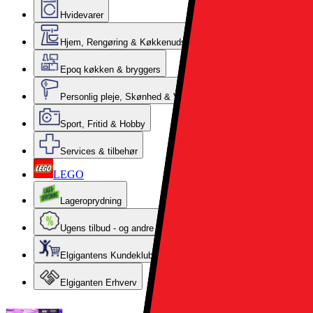
Hvidevarer
Hjem, Rengøring & Køkkenudstyr
Epoq køkken & bryggers
Personlig pleje, Skønhed & Velvære
Sport, Fritid & Hobby
Services & tilbehør
LEGO
Lageroprydning
Ugens tilbud - og andre gode priser
Elgigantens Kundeklub
Elgiganten Erhverv