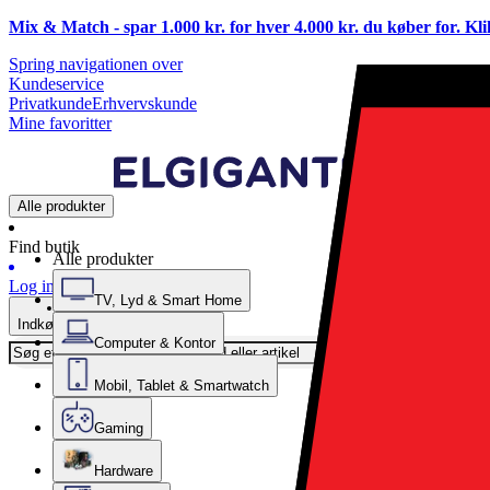
Mix & Match - spar 1.000 kr. for hver 4.000 kr. du køber for. Kl
Spring navigationen over
Kundeservice
Privatkunde
Erhvervskunde
Mine favoritter
Alle produkter
Find butik
Alle produkter
Log ind
TV, Lyd & Smart Home
Indkøbskurv
Computer & Kontor
Mobil, Tablet & Smartwatch
Gaming
Hardware