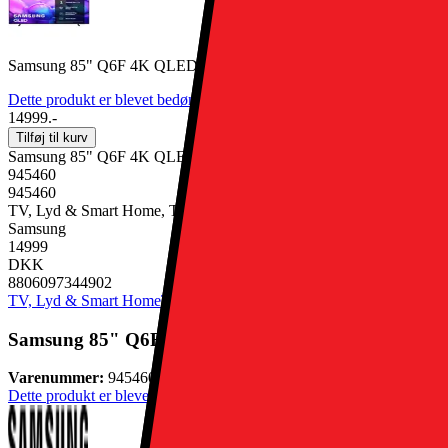
Samsung 85" Q6F 4K QLED Smart TV (2025)
Dette produkt er blevet bedømt til 5 ud af 5 stjerner.
5
2
14999.-
Tilføj til kurv
Samsung 85" Q6F 4K QLED Smart TV (2025)
945460
945460
TV, Lyd & Smart Home, TV & Tilbehør, TV
Samsung
14999
DKK
8806097344902
TV, Lyd & Smart Home
TV & Tilbehør
TV
Samsung 85" Q6F 4K QLED Smart TV (2025)
Varenummer:
945460
Dette produkt er blevet bedømt til 5 ud af 5 stjerner.
5
2