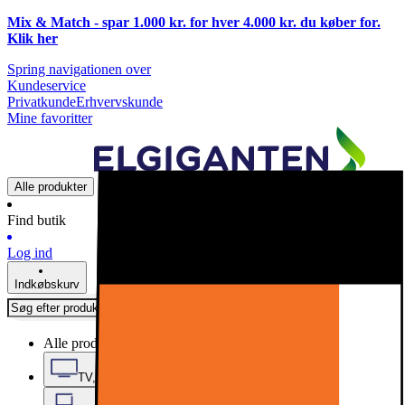
Mix & Match - spar 1.000 kr. for hver 4.000 kr. du køber for.
Klik
her
Spring navigationen over
Kundeservice
Privatkunde
Erhvervskunde
Mine favoritter
Alle produkter
Find butik
Log ind
Indkøbskurv
Alle produkter
TV, Lyd & Smart Home