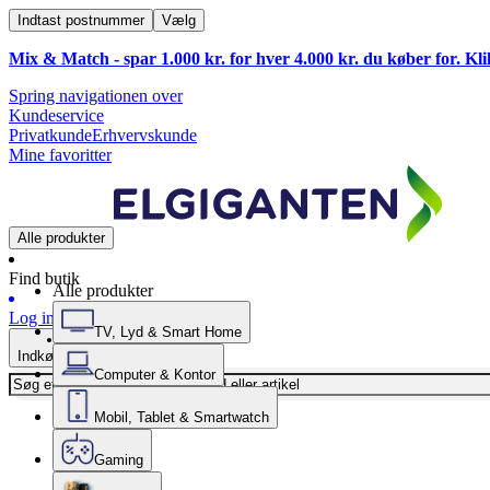
Indtast postnummer
Vælg
Mix & Match - spar 1.000 kr. for hver 4.000 kr. du køber for. Kl
Spring navigationen over
Kundeservice
Privatkunde
Erhvervskunde
Mine favoritter
Alle produkter
Find butik
Alle produkter
Log ind
TV, Lyd & Smart Home
Indkøbskurv
Computer & Kontor
Mobil, Tablet & Smartwatch
Gaming