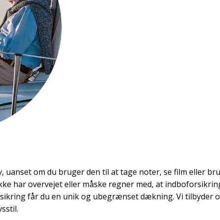
iv, uanset om du bruger den til at tage noter, se film eller b
kke har overvejet eller måske regner med, at indboforsikring
ikring får du en unik og ubegrænset dækning. Vi tilbyder og
sstil.